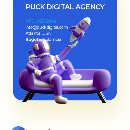
PUCK DIGITAL AGENCY
(470) 983-8044
info@puckdigital.com
Atlanta
, USA
Bogotá
, Colombia